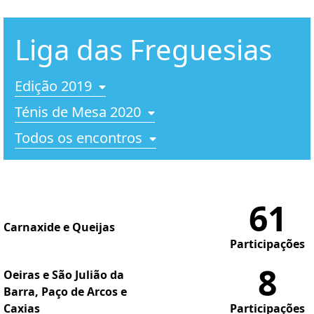
Liga das Freguesias
Edição 2019
Ténis de Mesa 2020
Todos os encontros
61
Carnaxide e Queijas
Participações
8
Oeiras e São Julião da
Barra, Paço de Arcos e
Caxias
Participações