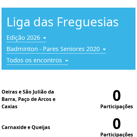
Liga das Freguesias
Edição 2026
Badminton - Pares Seniores 2020
Todos os encontros
0
Oeiras e São Julião da
Barra, Paço de Arcos e
Caxias
Participações
0
Carnaxide e Queijas
Participações