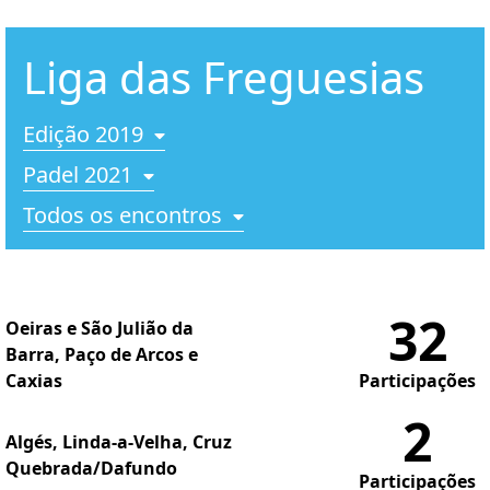
Liga das Freguesias
Edição 2019
Padel 2021
Todos os encontros
32
Oeiras e São Julião da
Barra, Paço de Arcos e
Caxias
Participações
2
Algés, Linda-a-Velha, Cruz
Quebrada/Dafundo
Participações