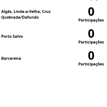
0
Algés, Linda-a-Velha, Cruz
Quebrada/Dafundo
Participações
0
Porto Salvo
Participações
0
Barcarena
Participações