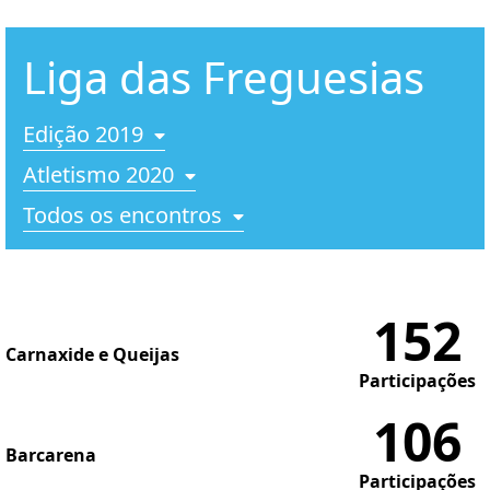
Liga das Freguesias
Edição 2019
Atletismo 2020
Todos os encontros
152
Carnaxide e Queijas
Participações
106
Barcarena
Participações