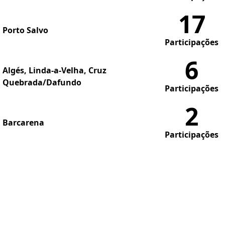
17
Porto Salvo
Participações
6
Algés, Linda-a-Velha, Cruz
Quebrada/Dafundo
Participações
2
Barcarena
Participações