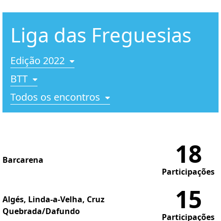
Liga das Freguesias
Edição 2022
BTT
Todos os encontros
18
Barcarena
Participações
15
Algés, Linda-a-Velha, Cruz
Quebrada/Dafundo
Participações