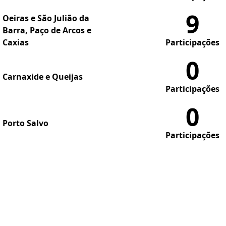
9
Oeiras e São Julião da
Barra, Paço de Arcos e
Caxias
Participações
0
Carnaxide e Queijas
Participações
0
Porto Salvo
Participações