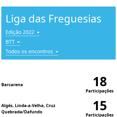
Liga das Freguesias
Edição 2022
BTT
Todos os encontros
18
Barcarena
Participações
15
Algés, Linda-a-Velha, Cruz
Quebrada/Dafundo
Participações