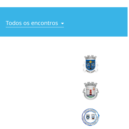
Todos os encontros