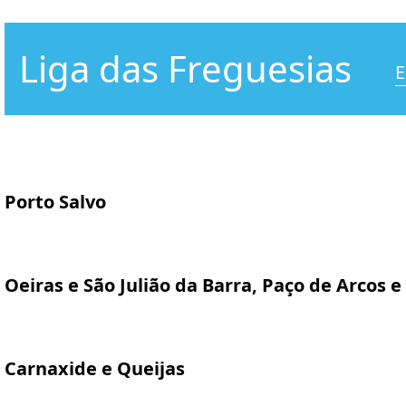
Liga das Freguesias
E
Porto Salvo
Oeiras e São Julião da Barra, Paço de Arcos e
Carnaxide e Queijas