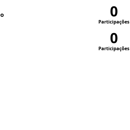
0
do
Participações
0
Participações