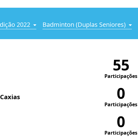
dição 2022
Badminton (Duplas Seniores)
55
Participações
0
 Caxias
Participações
0
Participações