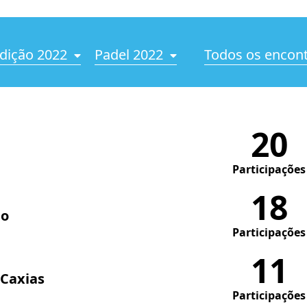
dição 2022
Padel 2022
Todos os encon
20
Participações
18
do
Participações
11
 Caxias
Participações