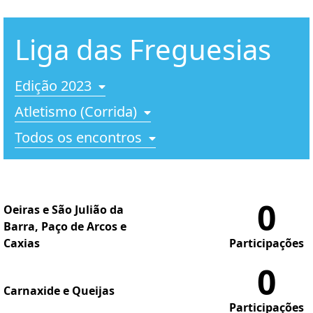
Liga das Freguesias
Edição 2023
Atletismo (Corrida)
Todos os encontros
0
Oeiras e São Julião da
Barra, Paço de Arcos e
Caxias
Participações
0
Carnaxide e Queijas
Participações