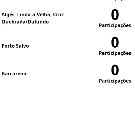
0
Algés, Linda-a-Velha, Cruz
Quebrada/Dafundo
Participações
0
Porto Salvo
Participações
0
Barcarena
Participações