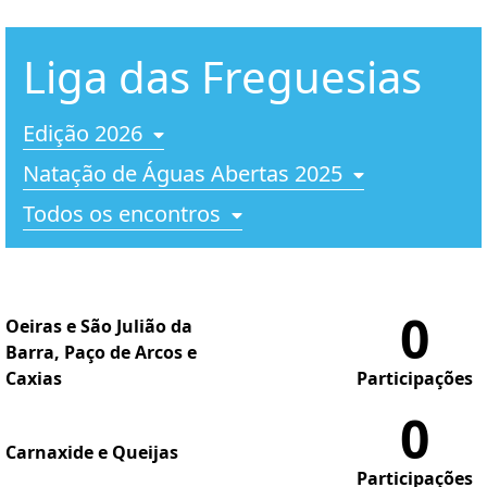
Liga das Freguesias
Edição 2026
Natação de Águas Abertas 2025
Todos os encontros
0
Oeiras e São Julião da
Barra, Paço de Arcos e
Caxias
Participações
0
Carnaxide e Queijas
Participações