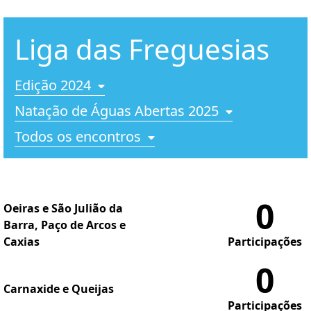
Liga das Freguesias
Edição 2024
Natação de Águas Abertas 2025
Todos os encontros
0
Oeiras e São Julião da
Barra, Paço de Arcos e
Caxias
Participações
0
Carnaxide e Queijas
Participações