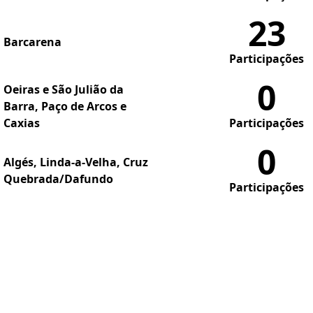
23
Barcarena
Participações
0
Oeiras e São Julião da
Barra, Paço de Arcos e
Caxias
Participações
0
Algés, Linda-a-Velha, Cruz
Quebrada/Dafundo
Participações