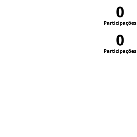
0
Participações
0
Participações