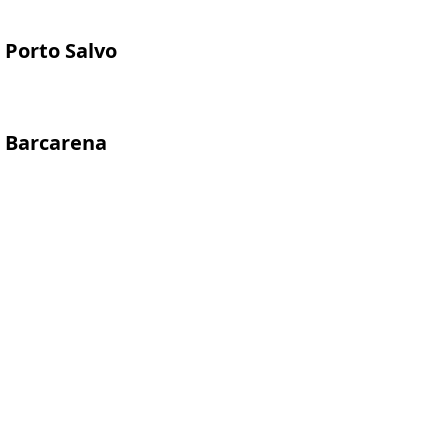
Porto Salvo
Barcarena