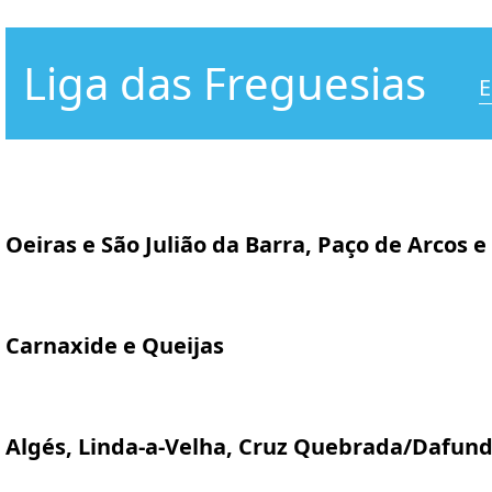
Liga das Freguesias
E
Oeiras e São Julião da Barra, Paço de Arcos e
Carnaxide e Queijas
Algés, Linda-a-Velha, Cruz Quebrada/Dafun