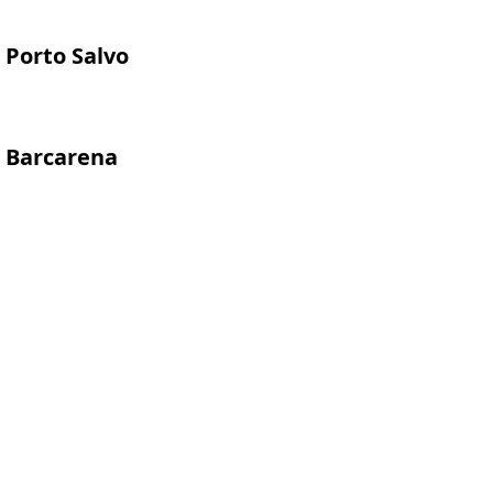
Porto Salvo
Barcarena