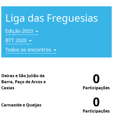
Liga das Freguesias
Edição 2023
BTT 2020
Todos os encontros
0
Oeiras e São Julião da
Barra, Paço de Arcos e
Caxias
Participações
0
Carnaxide e Queijas
Participações