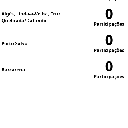
0
Algés, Linda-a-Velha, Cruz
Quebrada/Dafundo
Participações
0
Porto Salvo
Participações
0
Barcarena
Participações