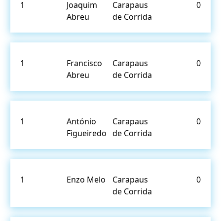
1
Joaquim
Carapaus
0
Abreu
de Corrida
1
Francisco
Carapaus
0
Abreu
de Corrida
1
António
Carapaus
0
Figueiredo
de Corrida
1
Enzo Melo
Carapaus
0
de Corrida