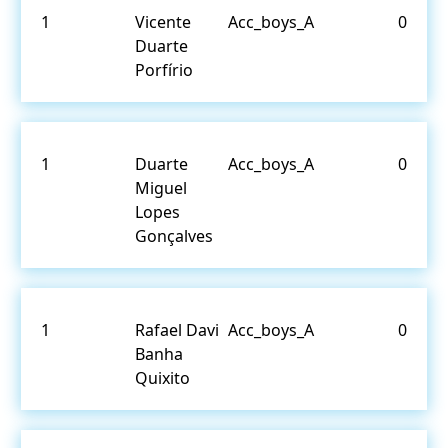
1
Vicente
Acc_boys_A
0
Duarte
Porfírio
1
Duarte
Acc_boys_A
0
Miguel
Lopes
Gonçalves
1
Rafael Davi
Acc_boys_A
0
Banha
Quixito