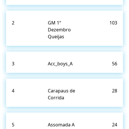
2
GM 1º
103
Dezembro
Queijas
3
Acc_boys_A
56
4
Carapaus de
28
Corrida
5
Assomada A
24