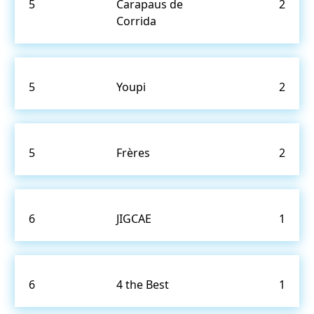
5
Carapaus de
2
Corrida
5
Youpi
2
5
Frères
2
6
JIGCAE
1
6
4 the Best
1