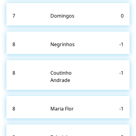
7
Domingos
0
8
Negrinhos
-1
8
Coutinho
-1
Andrade
8
Maria Flor
-1