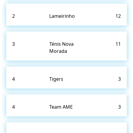
2
Lameirinho
12
3
Ténis Nova
11
Morada
4
Tigers
3
4
Team AME
3